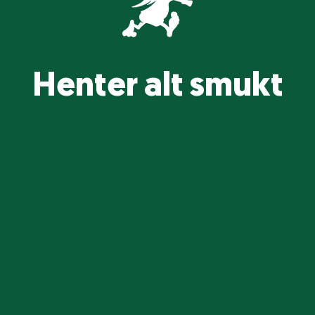
404
Aaarghmen, vi er blevet væk!
H
e
n
t
e
r
a
l
t
s
m
u
k
t
Det' en ommer