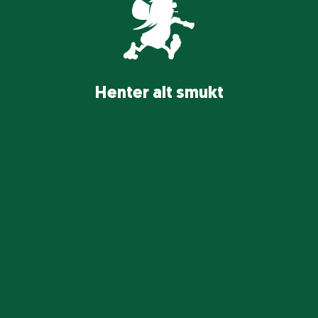
H
e
n
t
e
r
a
l
t
s
m
u
k
t